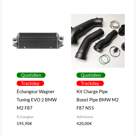
Quotidien
Quotidien
Trackday
Trackday
Échangeur Wagner
Kit Charge Pipe
Tuning EVO 2 BMW
Boost Pipe BMW M2
M2 F87
F87 N55
Échangeur
Admission
595,90
€
420,00
€