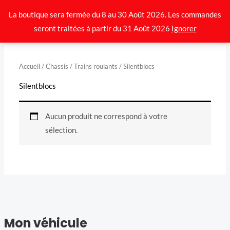
Aller
La boutique sera fermée du 8 au 30 Août 2026. Les commandes
au
seront traitées à partir du 31 Août 2026
Ignorer
contenu
Accueil
/
Chassis
/
Trains roulants
/ Silentblocs
Silentblocs
Aucun produit ne correspond à votre
sélection.
Mon véhicule