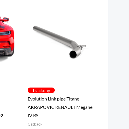
00€
00€
Trackday
Evolution Link pipe Titane
AKRAPOVIC RENAULT Mégane
92
IV RS
Catback