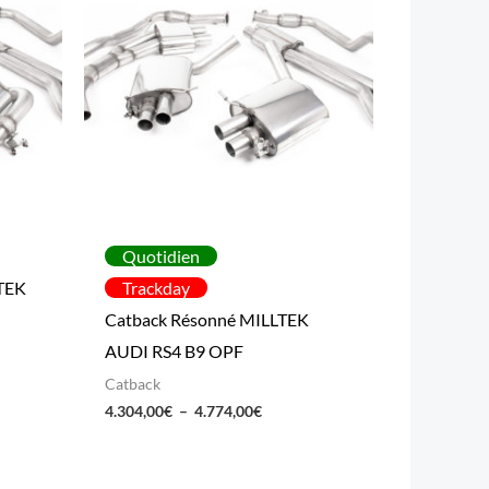
à
00€
4.774,00€
Quotidien
LTEK
Trackday
Catback Résonné MILLTEK
AUDI RS4 B9 OPF
Catback
4.304,00
€
–
4.774,00
€