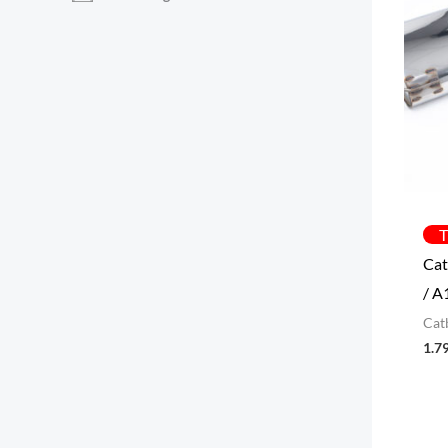
T
Cat
/ A
Cat
1.7