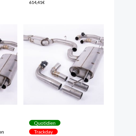
614,41
€
Quotidien
on
Trackday