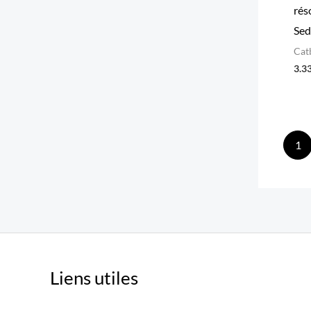
rés
Se
Cat
3.3
1
Liens utiles