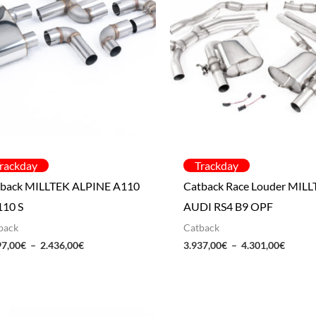
à
à
2.436,00€
4.301,
rackday
Trackday
back MILLTEK ALPINE A110
Catback Race Louder MIL
110 S
AUDI RS4 B9 OPF
back
Catback
97,00
€
–
2.436,00
€
3.937,00
€
–
4.301,00
€
Plage
Plage