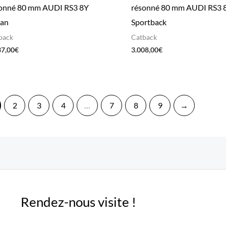
onné 80 mm AUDI RS3 8Y
résonné 80 mm AUDI RS3 
dan
Sportback
back
Catback
37,00
€
3.008,00
€
2
3
4
…
7
8
9
→
Rendez-nous visite !