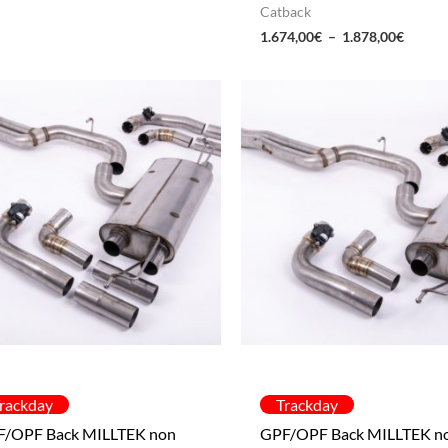
Catback
1.674,00
€
–
1.878,00
€
rackday
Trackday
F/OPF Back MILLTEK non
GPF/OPF Back MILLTEK n