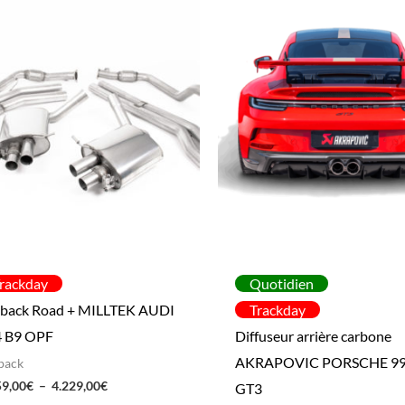
de
de
prix :
prix :
3.759,00€
1.674,
à
à
4.229,00€
1.878,
rackday
Quotidien
back Road + MILLTEK AUDI
Trackday
4 B9 OPF
Diffuseur arrière carbone
AKRAPOVIC PORSCHE 9
back
59,00
€
–
4.229,00
€
GT3