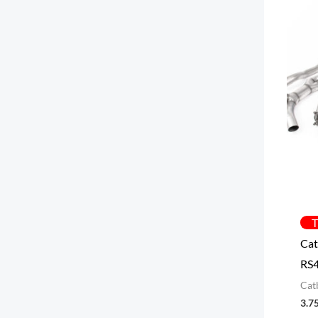
T
Cat
RS
Cat
3.7