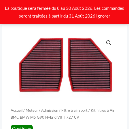
Aller
La boutique sera fermée du 8 au 30 Août 2026. Les commandes
au
seront traitées à partir du 31 Août 2026
Ignorer
contenu
quantité
de
Kit
filtres
à
Air
BMC
BMW
M5
G90
Accueil
/
Moteur
/
Admission
/
Filtre à air sport
/ Kit filtres à Air
Hybrid
BMC BMW M5 G90 Hybrid V8 T 727 CV
V8
Quotidien