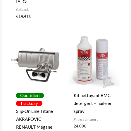
IV RS
Catback
614,41
€
Quotidien
Kit nettoyant BMC
Trackday
détergent + huile en
Slip-On Line Titane
spray
AKRAPOVIC
Filtre à air sport
24,00
€
RENAULT Mégane