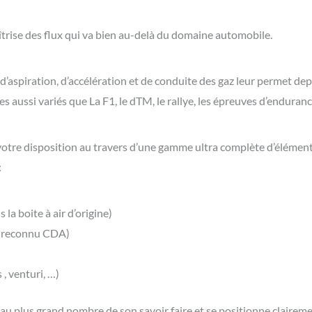
trise des flux qui va bien au-delà du domaine automobile.
spiration, d’accélération et de conduite des gaz leur permet depu
 aussi variés que La F1, le dTM, le rallye, les épreuves d’enduran
 votre disposition au travers d’une gamme ultra complète d’éléments
:
la boite à air d’origine)
et reconnu CDA)
, venturi, …)
 au plus grand nombre de son savoir faire et se positionne clairem