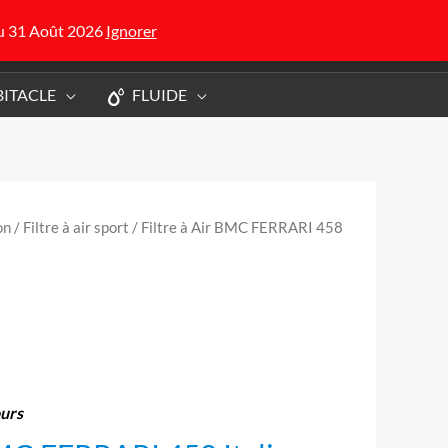
Recherche
du 31 Août 2026
Ignorer
de
produits
ITACLE
FLUIDE
on
/
Filtre à air sport
/ Filtre à Air BMC FERRARI 458
ours