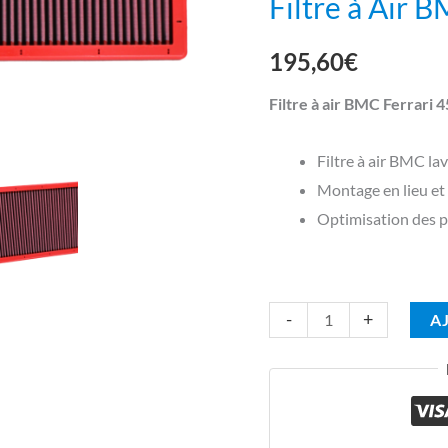
Filtre à Air 
Italia
195,60
€
Filtre à air BMC Ferrari 4
Filtre à air BMC lav
Montage en lieu et p
Optimisation des 
-
+
A