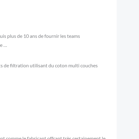
is plus de 10 ans de fournir les teams
ce …
 de filtration utilisant du coton multi couches
ent comme le fabricant offrant très certainement le