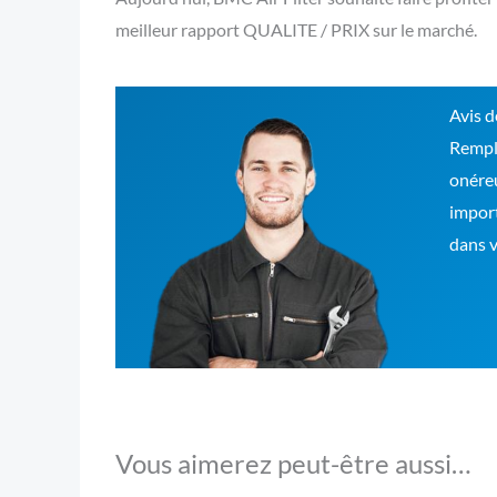
meilleur rapport QUALITE / PRIX sur le marché.
Avis d
Rempla
onéreu
import
dans v
Vous aimerez peut-être aussi…