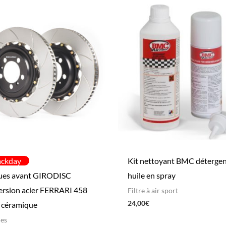
ackday
Kit nettoyant BMC détergen
ues avant GIRODISC
huile en spray
ersion acier FERRARI 458
Filtre à air sport
24,00
€
a céramique
es