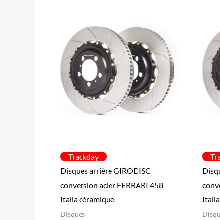
Trackday
Tr
Disques arrière GIRODISC
Disq
conversion acier FERRARI 458
conv
Italia céramique
Itali
Disques
Disqu