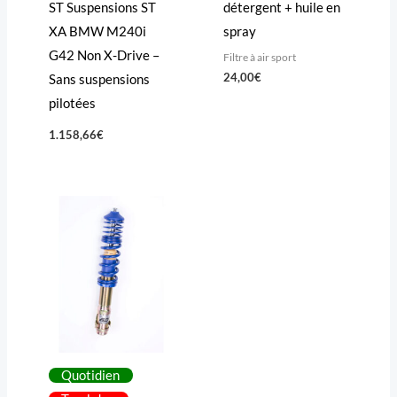
ST Suspensions ST
détergent + huile en
XA BMW M240i
spray
G42 Non X-Drive –
Filtre à air sport
24,00
€
Sans suspensions
pilotées
1.158,66
€
Quotidien