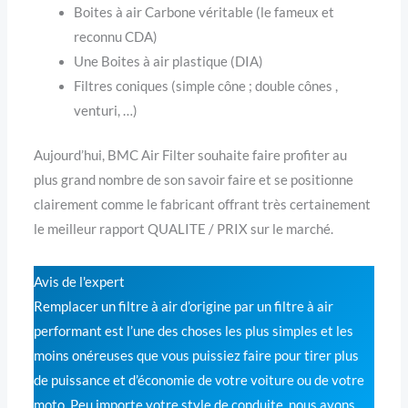
Boites à air Carbone véritable (le fameux et
reconnu CDA)
Une Boites à air plastique (DIA)
Filtres coniques (simple cône ; double cônes ,
venturi, …)
Aujourd’hui, BMC Air Filter souhaite faire profiter au
plus grand nombre de son savoir faire et se positionne
clairement comme le fabricant offrant très certainement
le meilleur rapport QUALITE / PRIX sur le marché.
Avis de l'expert
Remplacer un filtre à air d’origine par un filtre à air
performant est l’une des choses les plus simples et les
moins onéreuses que vous puissiez faire pour tirer plus
de puissance et d’économie de votre voiture ou de votre
moto. Peu importe votre style de conduite, nous avons