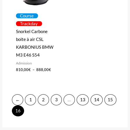
Course
Trackday
Snorkel Carbone
boite à air CSL
KARBONIUS BMW
M3 E46 S54
Admission
810,00
€
–
888,00
€
←
1
2
3
…
13
14
15
16