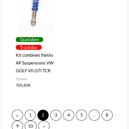
Quotidien
Trackday
Kit combinés filetés
AP Suspensions VW
GOLF VII GTI TCR
Chassis
705,83
€
←
1
2
3
4
5
…
8
9
10
→