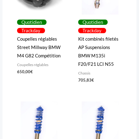
Quotidien
Quotidien
Trackday
Trackday
Coupelles réglables
Kit combinés filetés
Street Millway BMW
AP Suspensions
M4 G82 Compétition
BMW M135i
F20/F21 LCI N55
Coupelles réglables
650,00
€
Chassis
705,83
€